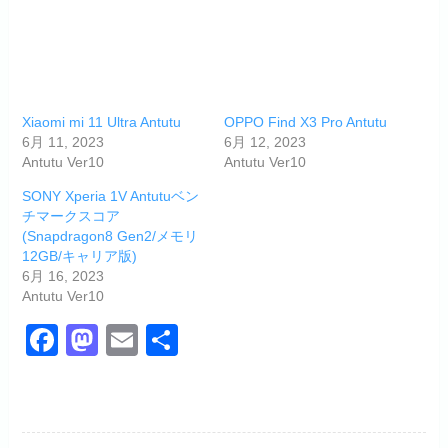
Xiaomi mi 11 Ultra Antutu
OPPO Find X3 Pro Antutu
6月 11, 2023
6月 12, 2023
Antutu Ver10
Antutu Ver10
SONY Xperia 1V Antutuベン
チマークスコア
(Snapdragon8 Gen2/メモリ
12GB/キャリア版)
6月 16, 2023
Antutu Ver10
F
M
E
共
a
a
m
有
c
st
ail
e
o