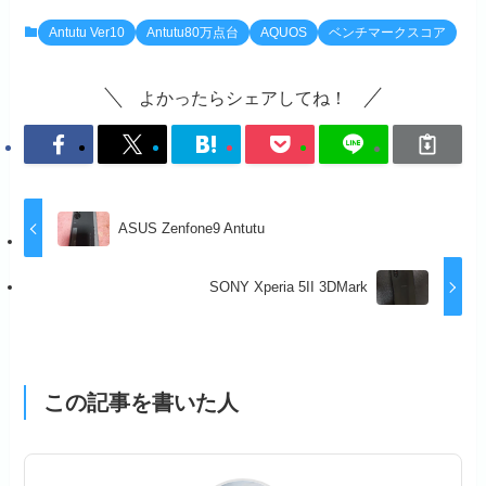
b
d
Antutu Ver10
Antutu80万点台
AQUOS
ベンチマークスコア
o
o
o
n
よかったらシェアしてね！
k
ASUS Zenfone9 Antutu
SONY Xperia 5II 3DMark
この記事を書いた人