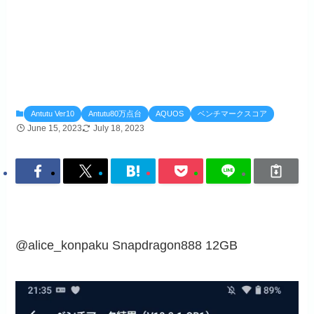
Antutu Ver10
Antutu80万点台
AQUOS
ベンチマークスコア
June 15, 2023
July 18, 2023
@alice_konpaku Snapdragon888 12GB