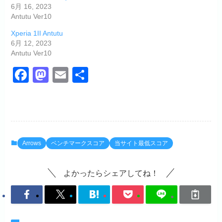
6月 16, 2023
Antutu Ver10
Xperia 1II Antutu
6月 12, 2023
Antutu Ver10
F
M
E
共
a
a
m
有
c
st
ail
e
o
b
d
Arrows
ベンチマークスコア
当サイト最低スコア
o
o
o
n
よかったらシェアしてね！
k