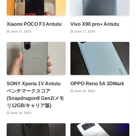
Xiaomi POCO F3 Antutu
Vivo X90 pro+ Antutu
June 17, 2023
June 17, 2023
SONY Xperia 1V Antutu
OPPO Reno 5A 3DMark
ベンチマークスコア
June 15, 2023
(Snapdragon8 Gen2/メモ
リ12GB/キャリア版)
June 16, 2023