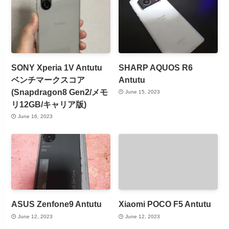
SONY Xperia 1V Antutu
SHARP AQUOS R6
ベンチマークスコア
Antutu
(Snapdragon8 Gen2/メモ
June 15, 2023
リ12GB/キャリア版)
June 16, 2023
ASUS Zenfone9 Antutu
Xiaomi POCO F5 Antutu
June 12, 2023
June 12, 2023