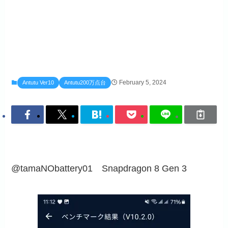
February 5, 2024
Antutu Ver10
Antutu200万点台
@tamaNObattery01 Snapdragon 8 Gen 3