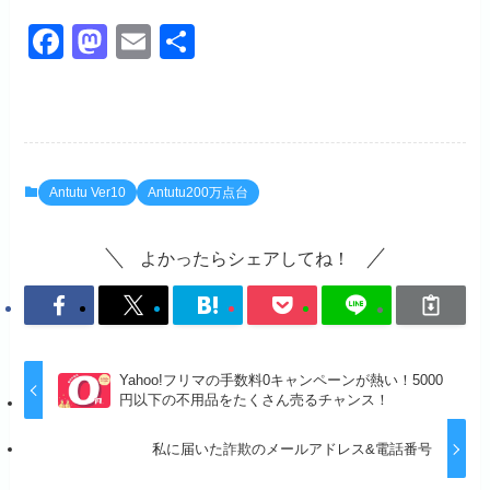
F
M
E
共
a
a
m
有
c
st
ail
e
o
b
d
Antutu Ver10
Antutu200万点台
o
o
o
n
よかったらシェアしてね！
k
Yahoo!フリマの手数料0キャンペーンが熱い！5000
円以下の不用品をたくさん売るチャンス！
私に届いた詐欺のメールアドレス&電話番号