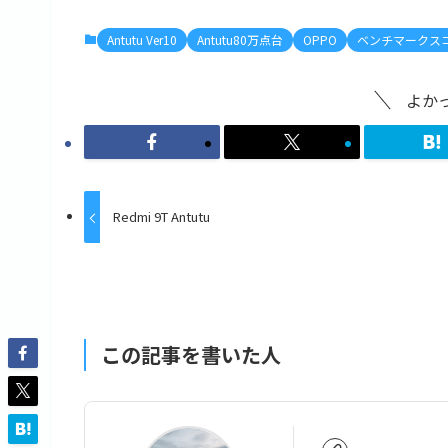
e
o
l
b
d
Antutu Ver10
Antutu80万点台
OPPO
ベンチマークス
o
o
o
n
よか
k
Redmi 9T Antutu
この記事を書いた人