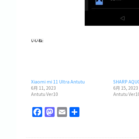
いいね:
Xiaomi mi 11 Ultra Antutu
SHARP AQUO
6月 11, 2023
6月 15, 2023
Antutu Ver10
Antutu Ver1
F
M
E
共
a
a
m
有
c
st
ai