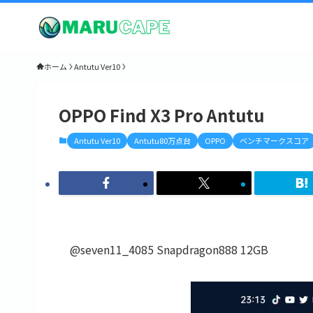
ホーム
Antutu Ver10
OPPO Find X3 Pro Antutu
Antutu Ver10
Antutu80万点台
OPPO
ベンチマークスコア
@seven11_4085 Snapdragon888 12GB