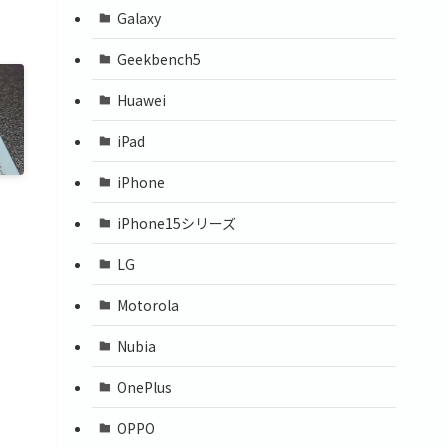
Galaxy
Geekbench5
Huawei
iPad
iPhone
iPhone15シリーズ
LG
Motorola
Nubia
OnePlus
OPPO