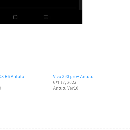
S R6 Antutu
Vivo X90 pro+ Antutu
6月 17, 2023
0
Antutu Ver10