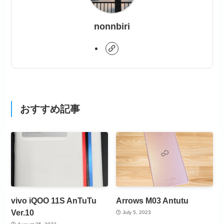
nonnbiri
おすすめ記事
vivo iQOO 11S AnTuTu
Arrows M03 Antutu
Ver.10
July 5, 2023