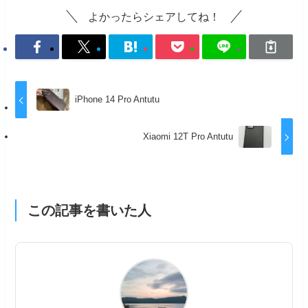
o
n
よかったらシェアしてね！
k
iPhone 14 Pro Antutu
Xiaomi 12T Pro Antutu
この記事を書いた人