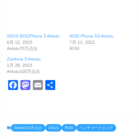
ASUS ROGPhone 3 Antutu
ROG Phone 5S Antutu
6月 12, 2023
7月 11, 2022
Antutu70万点台
ROG
Zenfone 9 Antutu
1月 28, 2023
Antutu100万点台
F
M
E
共
a
a
m
有
c
st
ail
e
o
b
d
Antutu110万点台
ASUS
ROG
ベンチマークスコア
o
o