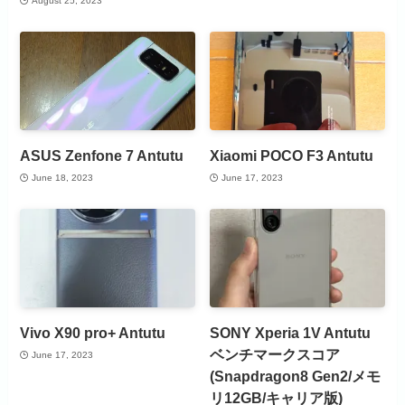
August 25, 2023
ASUS Zenfone 7 Antutu
Xiaomi POCO F3 Antutu
June 18, 2023
June 17, 2023
Vivo X90 pro+ Antutu
SONY Xperia 1V Antutu
ベンチマークスコア
June 17, 2023
(Snapdragon8 Gen2/メモ
リ12GB/キャリア版)