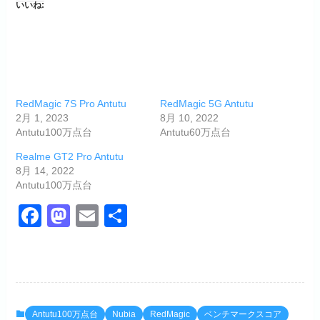
いいね:
RedMagic 7S Pro Antutu
RedMagic 5G Antutu
2月 1, 2023
8月 10, 2022
Antutu100万点台
Antutu60万点台
Realme GT2 Pro Antutu
8月 14, 2022
Antutu100万点台
F
M
E
共
a
a
m
有
c
st
ail
e
o
b
d
Antutu100万点台
Nubia
RedMagic
ベンチマークスコア