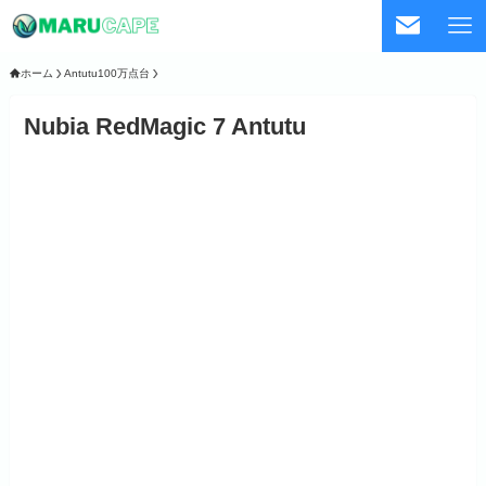
ホーム
Antutu100万点台
Nubia RedMagic 7 Antutu