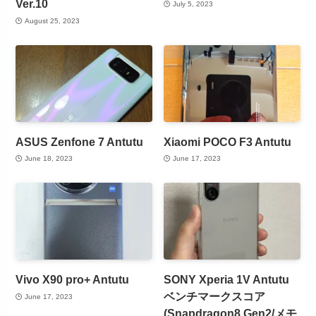
Ver.10
July 5, 2023
August 25, 2023
ASUS Zenfone 7 Antutu
Xiaomi POCO F3 Antutu
June 18, 2023
June 17, 2023
Vivo X90 pro+ Antutu
SONY Xperia 1V Antutu
ベンチマークスコア
June 17, 2023
(Snapdragon8 Gen2/メモ