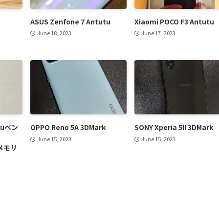
ASUS Zenfone 7 Antutu
Xiaomi POCO F3 Antutu
June 18, 2023
June 17, 2023
utuベン
OPPO Reno 5A 3DMark
SONY Xperia 5II 3DMark
June 15, 2023
June 15, 2023
/メモリ