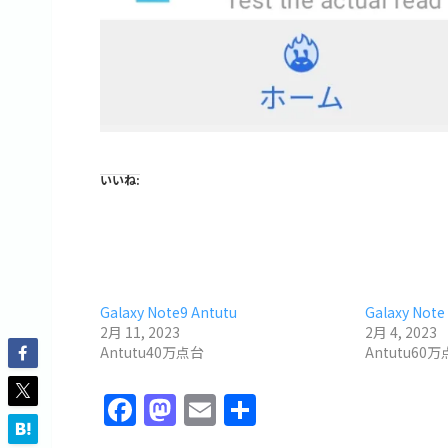
いいね:
Galaxy Note9 Antutu
Galaxy Note 
2月 11, 2023
2月 4, 2023
Antutu40万点台
Antutu60
F
M
E
共
a
a
m
有