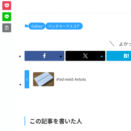
c
st
ai
e
o
l
b
d
Galaxy
ベンチマークスコア
o
o
o
n
よか
k
iPad mini5 Antutu
この記事を書いた人