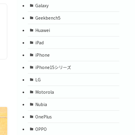
Galaxy
Geekbench5
Huawei
iPad
iPhone
iPhone15シリーズ
LG
Motorola
Nubia
OnePlus
OPPO