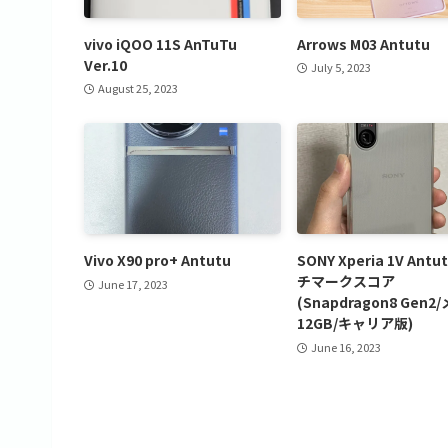
vivo iQOO 11S AnTuTu
Arrows M03 Antutu
Ver.10
July 5, 2023
August 25, 2023
Vivo X90 pro+ Antutu
SONY Xperia 1V Ant
チマークスコア
June 17, 2023
(Snapdragon8 Gen2
12GB/キャリア版)
June 16, 2023