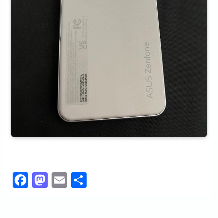
F
M
E
共
a
a
m
有
c
st
ail