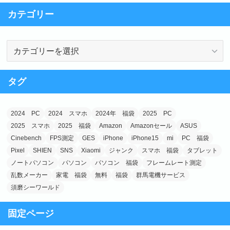
e
o
カテゴリー
b
d
o
o
カ
o
n
テ
k
ゴ
タグ
リ
ー
2024 PC
2024 スマホ
2024年 福袋
2025 PC
2025 スマホ
2025 福袋
Amazon
Amazonセール
ASUS
Cinebench
FPS測定
GES
iPhone
iPhone15
mi
PC 福袋
Pixel
SHIEN
SNS
Xiaomi
ジャンク
スマホ 福袋
タブレット
ノートパソコン
パソコン
パソコン 福袋
フレームレート測定
乱数メーカー
家電 福袋
無料
福袋
群馬電機サービス
須磨シーワールド
固定ページ