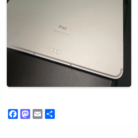
F
M
E
共
a
a
m
有
c
st
ail