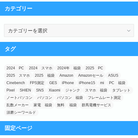
e
o
カテゴリー
b
d
o
o
カ
o
n
テ
k
ゴ
タグ
リ
ー
2024 PC
2024 スマホ
2024年 福袋
2025 PC
2025 スマホ
2025 福袋
Amazon
Amazonセール
ASUS
Cinebench
FPS測定
GES
iPhone
iPhone15
mi
PC 福袋
Pixel
SHIEN
SNS
Xiaomi
ジャンク
スマホ 福袋
タブレット
ノートパソコン
パソコン
パソコン 福袋
フレームレート測定
乱数メーカー
家電 福袋
無料
福袋
群馬電機サービス
須磨シーワールド
固定ページ