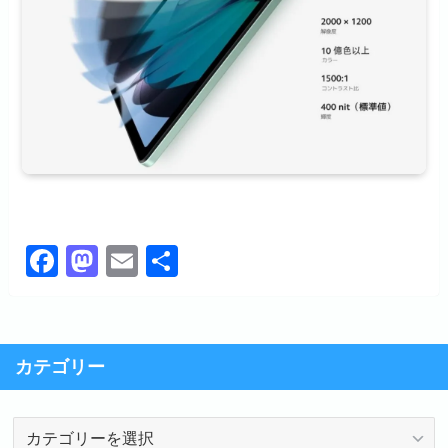
F
M
E
共
a
a
m
有
c
st
ail
e
o
カテゴリー
b
d
o
o
カ