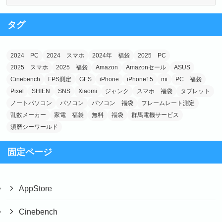
o
n
テ
k
ゴ
タグ
リ
ー
2024 PC
2024 スマホ
2024年 福袋
2025 PC
2025 スマホ
2025 福袋
Amazon
Amazonセール
ASUS
Cinebench
FPS測定
GES
iPhone
iPhone15
mi
PC 福袋
Pixel
SHIEN
SNS
Xiaomi
ジャンク
スマホ 福袋
タブレット
ノートパソコン
パソコン
パソコン 福袋
フレームレート測定
乱数メーカー
家電 福袋
無料
福袋
群馬電機サービス
須磨シーワールド
固定ページ
AppStore
Cinebench