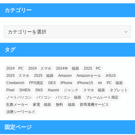
e
o
カテゴリー
b
d
o
o
カ
o
n
テ
k
ゴ
タグ
リ
ー
2024 PC
2024 スマホ
2024年 福袋
2025 PC
2025 スマホ
2025 福袋
Amazon
Amazonセール
ASUS
Cinebench
FPS測定
GES
iPhone
iPhone15
mi
PC 福袋
Pixel
SHIEN
SNS
Xiaomi
ジャンク
スマホ 福袋
タブレット
ノートパソコン
パソコン
パソコン 福袋
フレームレート測定
乱数メーカー
家電 福袋
無料
福袋
群馬電機サービス
須磨シーワールド
固定ページ