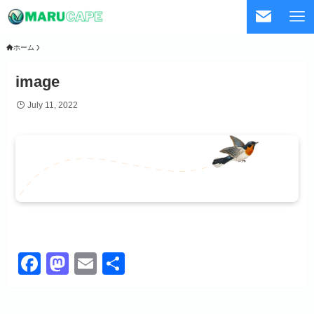
ホーム
image
July 11, 2022
F
M
E
共
a
a
m
有
c
st
ail