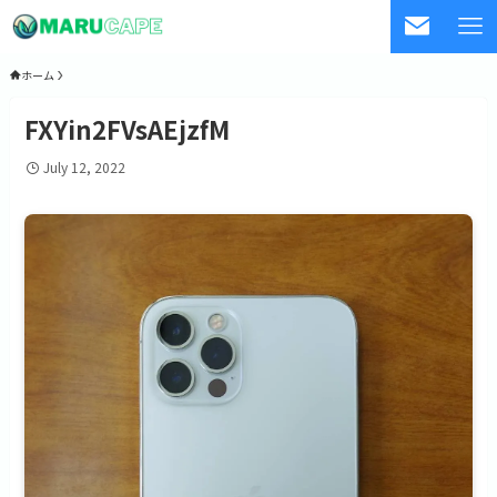
ホーム
FXYin2FVsAEjzfM
July 12, 2022