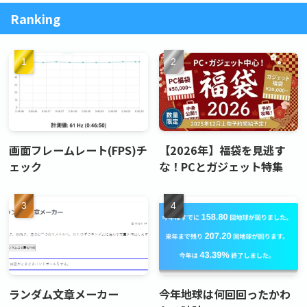
e
o
l
Ranking
b
d
o
o
o
n
k
画面フレームレート(FPS)チ
【2026年】福袋を見逃す
ェック
な！PCとガジェット特集
ランダム文章メーカー
今年地球は何回回ったかわ