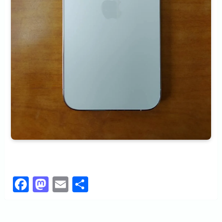
F
M
E
共
a
a
m
有
c
st
ai