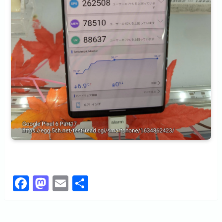
F
M
E
共
a
a
m
有
c
st
ail