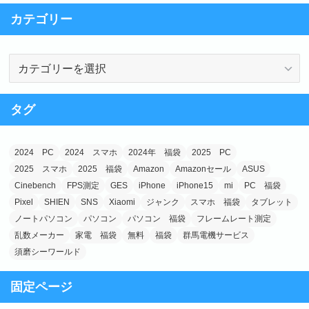
e
o
カテゴリー
b
d
o
o
カ
o
n
テ
k
ゴ
タグ
リ
ー
2024 PC
2024 スマホ
2024年 福袋
2025 PC
2025 スマホ
2025 福袋
Amazon
Amazonセール
ASUS
Cinebench
FPS測定
GES
iPhone
iPhone15
mi
PC 福袋
Pixel
SHIEN
SNS
Xiaomi
ジャンク
スマホ 福袋
タブレット
ノートパソコン
パソコン
パソコン 福袋
フレームレート測定
乱数メーカー
家電 福袋
無料
福袋
群馬電機サービス
須磨シーワールド
固定ページ