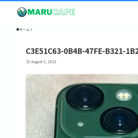
ホーム
C3E51C63-0B4B-47FE-B321-1B
August 5, 2023