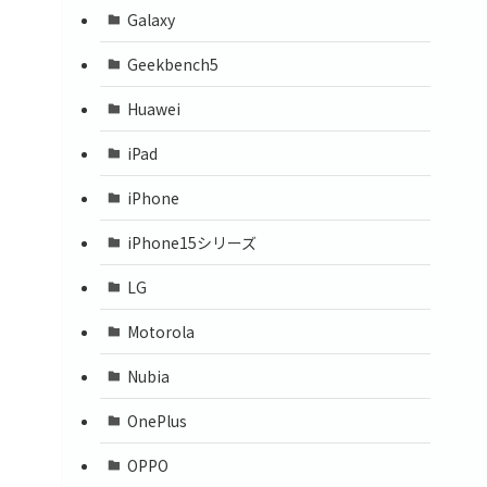
Galaxy
Geekbench5
Huawei
iPad
iPhone
iPhone15シリーズ
LG
Motorola
Nubia
OnePlus
OPPO