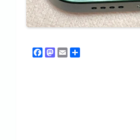
F
M
E
共
a
a
m
有
c
st
ai
e
o
l
b
d
o
o
o
n
k