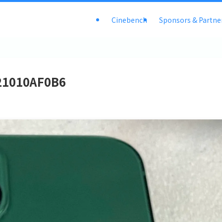
Cinebench
Sponsors & Partne
21010AF0B6