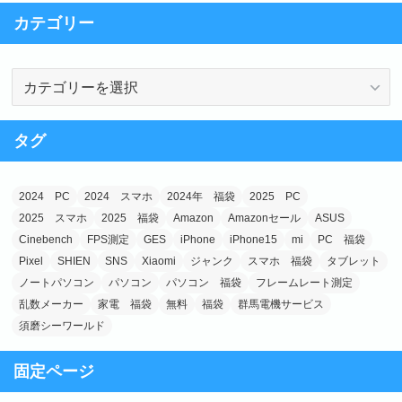
カテゴリー
カ
テ
ゴ
タグ
リ
ー
2024 PC
2024 スマホ
2024年 福袋
2025 PC
2025 スマホ
2025 福袋
Amazon
Amazonセール
ASUS
Cinebench
FPS測定
GES
iPhone
iPhone15
mi
PC 福袋
Pixel
SHIEN
SNS
Xiaomi
ジャンク
スマホ 福袋
タブレット
ノートパソコン
パソコン
パソコン 福袋
フレームレート測定
乱数メーカー
家電 福袋
無料
福袋
群馬電機サービス
須磨シーワールド
固定ページ