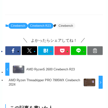
a
a
m
有
c
st
ail
e
o
b
d
Cinebench
Cinebench R23
Cinebench
o
o
o
n
よかったらシェアしてね！
k
AMD Ryzen5 2600 Cinebench R23
AMD Ryzen Threadripper PRO 7995WX Cinebench
2024