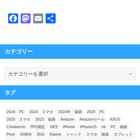
F
M
E
共
a
a
m
有
c
st
ail
e
o
カテゴリー
b
d
o
o
カ
o
n
テ
k
ゴ
タグ
リ
ー
2024 PC
2024 スマホ
2024年 福袋
2025 PC
2025 スマホ
2025 福袋
Amazon
Amazonセール
ASUS
Cinebench
FPS測定
GES
iPhone
iPhone15
mi
PC 福袋
Pixel
SHIEN
SNS
Xiaomi
ジャンク
スマホ 福袋
タブレット