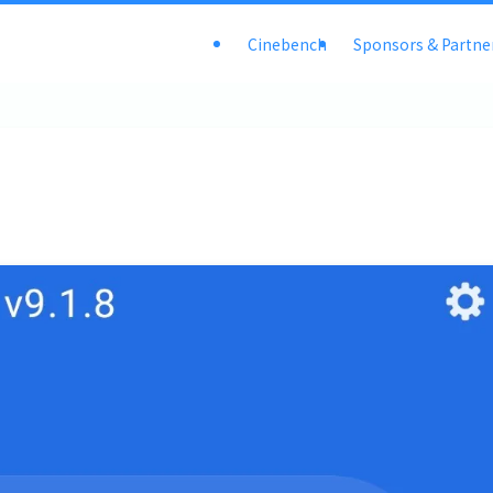
Cinebench
Sponsors & Partne