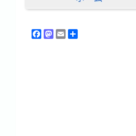
F
M
E
共
a
a
m
有
c
st
ai
e
o
l
b
d
o
o
o
n
k