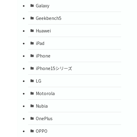
Galaxy
Geekbench5
Huawei
iPad
iPhone
iPhone15シリーズ
LG
Motorola
Nubia
OnePlus
OPPO