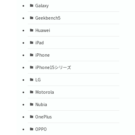
Galaxy
Geekbench5
Huawei
iPad
iPhone
iPhone15シリーズ
LG
Motorola
Nubia
OnePlus
OPPO