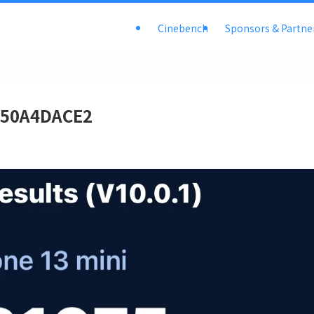
Cinebench
Sponsors & Partne
150A4DACE2