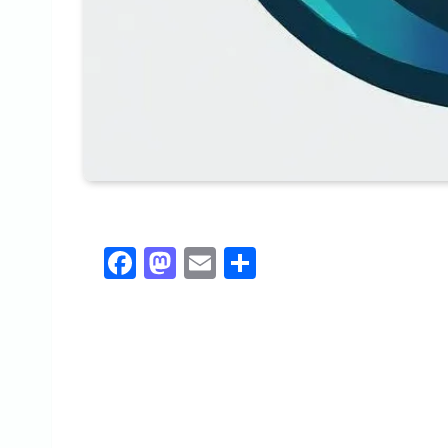
F
M
E
共
a
a
m
有
c
st
ai
e
o
l
b
d
o
o