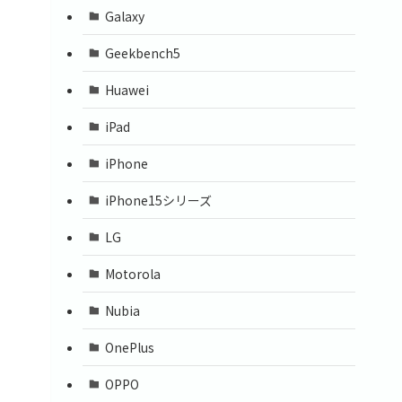
Galaxy
Geekbench5
Huawei
iPad
iPhone
iPhone15シリーズ
LG
Motorola
Nubia
OnePlus
OPPO