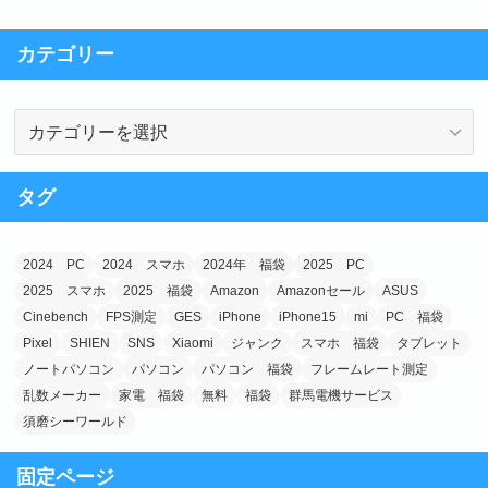
c
st
ail
e
o
カテゴリー
b
d
o
o
カ
o
n
テ
k
ゴ
タグ
リ
ー
2024 PC
2024 スマホ
2024年 福袋
2025 PC
2025 スマホ
2025 福袋
Amazon
Amazonセール
ASUS
Cinebench
FPS測定
GES
iPhone
iPhone15
mi
PC 福袋
Pixel
SHIEN
SNS
Xiaomi
ジャンク
スマホ 福袋
タブレット
ノートパソコン
パソコン
パソコン 福袋
フレームレート測定
乱数メーカー
家電 福袋
無料
福袋
群馬電機サービス
須磨シーワールド
固定ページ