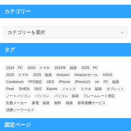
e
o
カテゴリー
b
d
o
o
カ
o
n
テ
k
ゴ
タグ
リ
ー
2024 PC
2024 スマホ
2024年 福袋
2025 PC
2025 スマホ
2025 福袋
Amazon
Amazonセール
ASUS
Cinebench
FPS測定
GES
iPhone
iPhone15
mi
PC 福袋
Pixel
SHIEN
SNS
Xiaomi
ジャンク
スマホ 福袋
タブレット
ノートパソコン
パソコン
パソコン 福袋
フレームレート測定
乱数メーカー
家電 福袋
無料
福袋
群馬電機サービス
須磨シーワールド
固定ページ