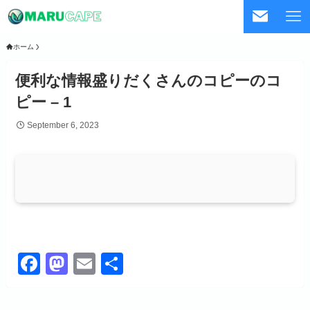
ホーム
便利な情報盛りだくさんのコピーのコ
ピー – 1
September 6, 2023
F
M
E
共
a
a
m
有
c
st
ail